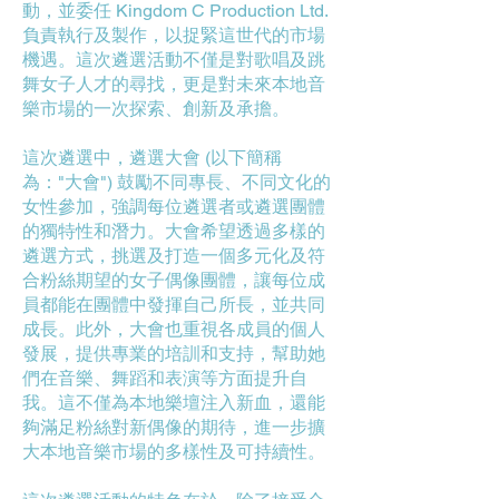
動，並委任 Kingdom C Production Ltd.
負責執行及製作，以捉緊這世代的市場
機遇。這次遴選活動不僅是對歌唱及跳
舞女子人才的尋找，更是對未來本地音
樂市場的一次探索、創新及承擔。
這次遴選中，遴選大會 (以下簡稱
為："大會") 鼓勵不同專長、不同文化的
女性參加，強調每位遴選者或遴選團體
的獨特性和潛力。大會希望透過多樣的
遴選方式，挑選及打造一個多元化及符
合粉絲期望的女子偶像團體，讓每位成
員都能在團體中發揮自己所長，並共同
成長。此外，大會也重視各成員的個人
發展，提供專業的培訓和支持，幫助她
們在音樂、舞蹈和表演等方面提升自
我。這不僅為本地樂壇注入新血，還能
夠滿足粉絲對新偶像的期待，進一步擴
大本地音樂市場的多樣性及可持續性。