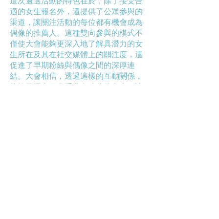
這次遴選活動的特色在於，除了接受合
適的女生報名外，還提供了公眾參與的
渠道，讓關注活動的每位都有機會成為
偶像的推薦人。這種雙向參與的模式不
僅使大會能夠更深入地了解具潛力的女
生所在及其在社交媒體上的關注度，還
促進了早期粉絲與偶像之間的深厚連
結。大會相信，透過這樣的互動關係，
能夠發掘出更多隱世有才華的女生，讓
她們在未來的舞台上閃耀光芒！