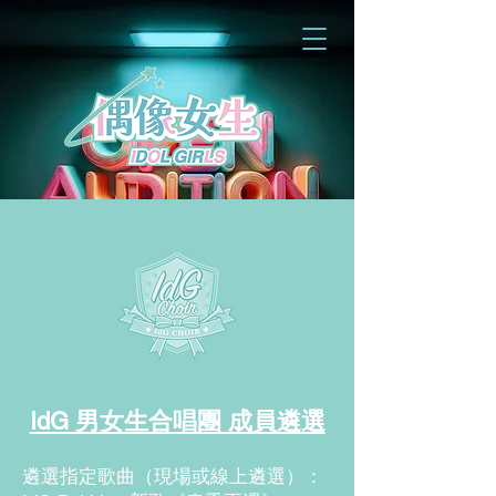
IdG 男女生合唱團 成員遴選
​遴選指定歌曲（現場或線上遴選）：