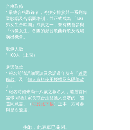
合格取錄
* 最終合格取錄者，將獲安排參與一系列專
業歌唱及合唱團培訓，並正式成為 「IdG
男女生合唱團」成員之一，並有機會參與
「偶像女生」各團的派台歌曲錄歌及現場
演出機會。
取錄人數
* 100人（上限）
遴選條款
* ⁠報名前請詳細閱讀及承諾遵守所有「
遴選
條款
」及「
個人資料使用授權及私隱條款
」。
* 報名時如未滿十八歲之報名人，遴選首日
需帶同經由家長或合法監護人簽署的「遴
選同意書」（
可於此下載
）正本，方可參
與是次遴選。
抱歉，此表單已關閉。